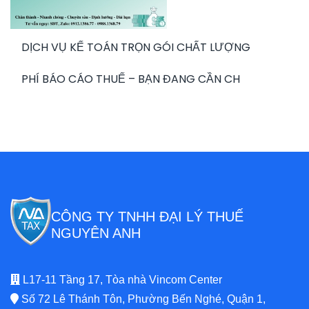
DỊCH VỤ KẾ TOÁN TRỌN GÓI CHẤT LƯỢNG
PHÍ BÁO CÁO THUẾ – BẠN ĐANG CẦN CH
CÔNG TY TNHH ĐẠI LÝ THUẾ
NGUYÊN ANH
L17-11 Tầng 17, Tòa nhà Vincom Center
Số 72 Lê Thánh Tôn, Phường Bến Nghé, Quận 1,