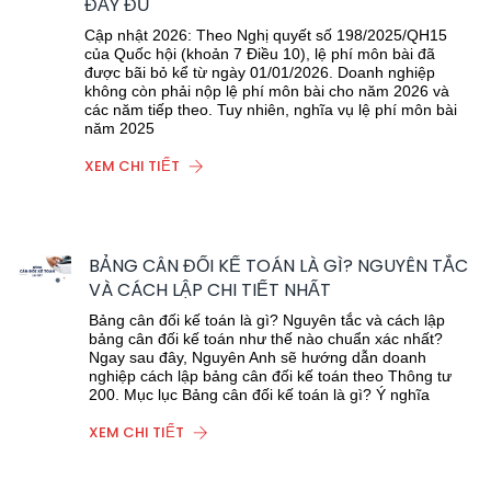
ĐẦY ĐỦ
Cập nhật 2026: Theo Nghị quyết số 198/2025/QH15
của Quốc hội (khoản 7 Điều 10), lệ phí môn bài đã
được bãi bỏ kể từ ngày 01/01/2026. Doanh nghiệp
không còn phải nộp lệ phí môn bài cho năm 2026 và
các năm tiếp theo. Tuy nhiên, nghĩa vụ lệ phí môn bài
năm 2025
XEM CHI TIẾT
BẢNG CÂN ĐỐI KẾ TOÁN LÀ GÌ? NGUYÊN TẮC
VÀ CÁCH LẬP CHI TIẾT NHẤT
Bảng cân đối kế toán là gì? Nguyên tắc và cách lập
bảng cân đối kế toán như thế nào chuẩn xác nhất?
Ngay sau đây, Nguyên Anh sẽ hướng dẫn doanh
nghiệp cách lập bảng cân đối kế toán theo Thông tư
200. Mục lục Bảng cân đối kế toán là gì? Ý nghĩa
XEM CHI TIẾT