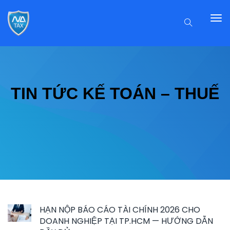
TIN TỨC KẾ TOÁN – THUẾ
HẠN NỘP BÁO CÁO TÀI CHÍNH 2026 CHO
DOANH NGHIỆP TẠI TP.HCM — HƯỚNG DẪN