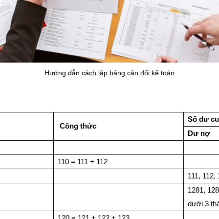
Hướng dẫn cách lập bảng cân đối kế toán
Số dư cu
Công thức
Dư nợ
110 = 111 + 112
111, 112,
1281, 128
dưới 3 th
120 = 121 + 122 + 123