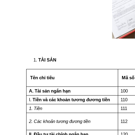
TÀI SẢN
Tên chỉ tiêu
Mã số
A. Tài sản ngắn hạn
100
I.
Tiền và các khoản tương đương tiền
110
1. Tiền
111
2. Các khoản tương đương tiền
112
II.
Đầu tư tài chính ngắn hạn
120