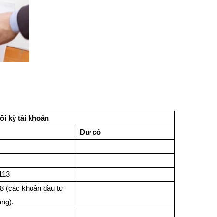
ối kỳ tài khoản
Dư có
 113
8 (các khoản đầu tư
áng).