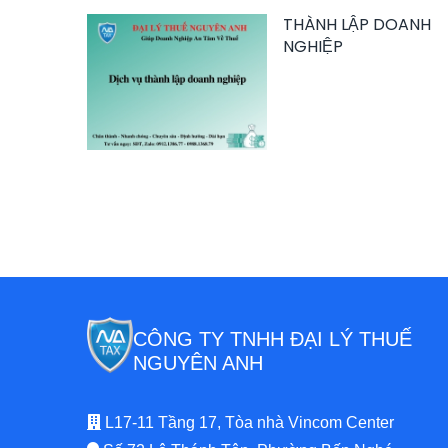
THÀNH LẬP DOANH
NGHIỆP
CÔNG TY TNHH ĐẠI LÝ THUẾ
NGUYÊN ANH
L17-11 Tầng 17, Tòa nhà Vincom Center