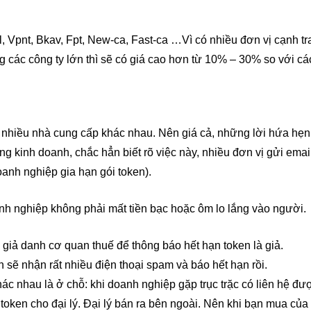
l, Vpnt, Bkav, Fpt, New-ca, Fast-ca …Vì có nhiều đơn vị cạnh tr
các công ty lớn thì sẽ có giá cao hơn từ 10% – 30% so với các
có nhiều nhà cung cấp khác nhau. Nên giá cả, những lời hứa hẹn
ng kinh doanh, chắc hẳn biết rõ việc này, nhiều đơn vị gửi ema
anh nghiệp gia hạn gói token).
h nghiệp không phải mất tiền bạc hoặc ôm lo lắng vào người.
iả danh cơ quan thuế để thông báo hết hạn token là giả.
 sẽ nhận rất nhiều điện thoại spam và báo hết hạn rồi.
ác nhau là ở chỗ: khi doanh nghiệp gặp trục trặc có liên hệ đ
ken cho đại lý. Đại lý bán ra bên ngoài. Nên khi bạn mua của đại