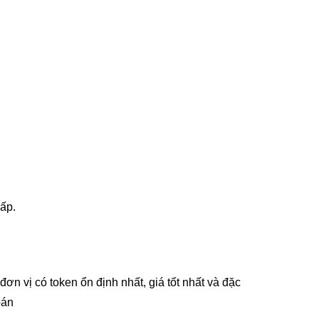
ấp.
n vị có token ổn định nhất, giá tốt nhất và đặc
bán