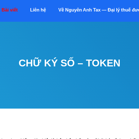
Bài viết
Liên hệ
Về Nguyên Anh Tax — Đại lý thuế đư
CHỮ KÝ SỐ – TOKEN