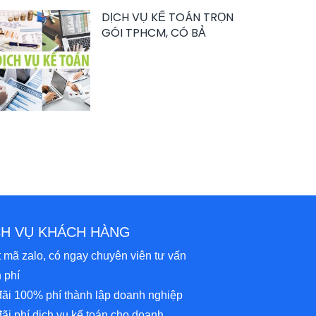
DỊCH VỤ KẾ TOÁN TRỌN
GÓI TPHCM, CÓ BẢ
CH VỤ KHÁCH HÀNG
 mã zalo, có ngay chuyên viên tư vấn
 phí
ãi 100% phí thành lập doanh nghiệp
ãi phí dịch vụ kế toán cho doanh