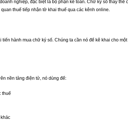
 doanh nghiệp, đặc biệt là bộ phận kế toán. Chữ ký số thay thế 
 quan thuế tiếp nhận tờ khai thuế qua các kênh online.
 tiến hành mua chữ ký số. Chúng ta cần nó để kê khai cho một 
rên nền tảng điện tử, nó dùng để:
c thuế
 khác