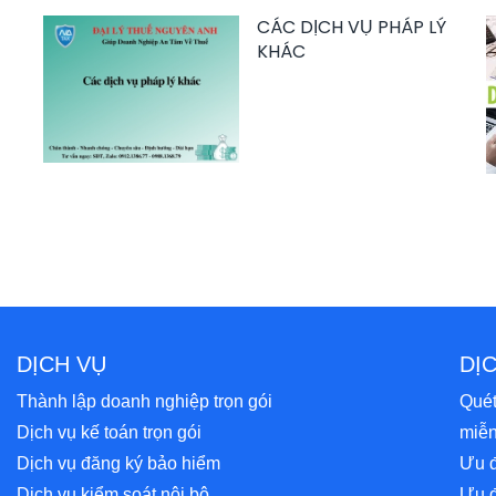
CÁC DỊCH VỤ PHÁP LÝ
KHÁC
DỊCH VỤ
DỊ
Thành lập doanh nghiệp trọn gói
Quét
Dịch vụ kế toán trọn gói
miễn
Dịch vụ đăng ký bảo hiểm
Ưu đ
Dịch vụ kiểm soát nội bộ
Ưu đ