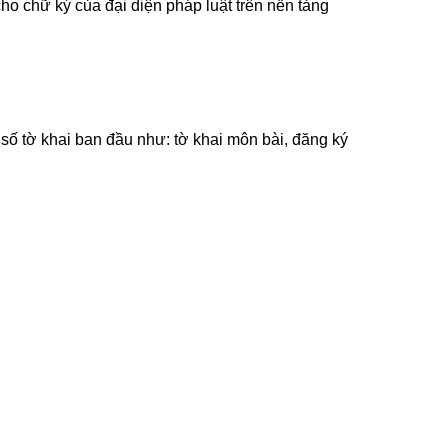
cho chữ ký của đại diện pháp luật trên nền tảng
số tờ khai ban đầu như: tờ khai môn bài, đăng ký