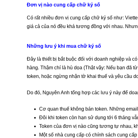
Đơn vị nào cung cấp chữ ký số
Có rất nhiều đơn vị cung cấp chữ ký số như: Viette
giá cả của nó đều khá tương đồng với nhau. Nhưng 
Những lưu ý khi mua chữ ký số
Đây là thiết bị bắt buộc đối với doanh nghiệp và 
hàng. Thậm chí là hù dọa (Thật vậy: Nếu bạn đã từ
token, hoặc ngừng nhận tờ khai thuế và yêu cầu do
Do đó, Nguyên Anh tổng hợp các lưu ý này để doan
Cơ quan thuế không bán token. Những email g
Đôi khi token còn hạn sử dụng tới 6 tháng vẫn
Token của đơn vị nào cũng tương tự nhau, kh
Một số nhà cung cấp có chính sách cung cấp to