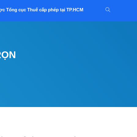
ợc Tổng cục Thuế cấp phép tại TP.HCM
RỌN