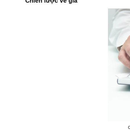
Chiến lược về giá
C