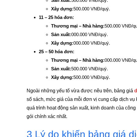
Sản xuất:
500.000 VNĐ/quý.
Xây dựng:
500.000 VNĐ/quý.
11 – 25 hóa đơn:
Thương mại – Nhà hàng:
500.000 VNĐ/qu
Sản xuất:
000.000 VNĐ/quý.
Xây dựng:
000.000 VNĐ/quý.
25 – 50 hóa đơn:
Thương mại – Nhà hàng:
000.000 VNĐ/qu
Sản xuất:
500.000 VNĐ/quý.
Xây dựng:
500.000 VNĐ/quý.
Ngoài những yếu tố vừa được nêu trên, bảng giá
d
sổ sách, mức giá của mỗi đơn vị cung cấp dịch vụ 
quá trình hoạt động sản xuất, kinh doanh của công
gói
chính xác nhất.
3 Lý do khiến bảng giá d