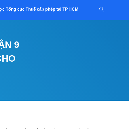
ợc Tổng cục Thuế cấp phép tại TP.HCM
ẬN 9
CHO