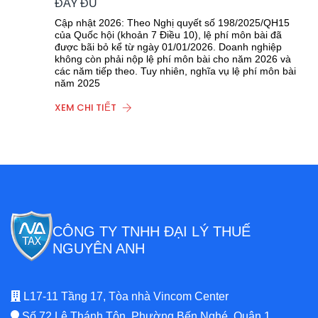
ĐẦY ĐỦ
Cập nhật 2026: Theo Nghị quyết số 198/2025/QH15
của Quốc hội (khoản 7 Điều 10), lệ phí môn bài đã
được bãi bỏ kể từ ngày 01/01/2026. Doanh nghiệp
không còn phải nộp lệ phí môn bài cho năm 2026 và
các năm tiếp theo. Tuy nhiên, nghĩa vụ lệ phí môn bài
năm 2025
XEM CHI TIẾT
CÔNG TY TNHH ĐẠI LÝ THUẾ
NGUYÊN ANH
L17-11 Tầng 17, Tòa nhà Vincom Center
Số 72 Lê Thánh Tôn, Phường Bến Nghé, Quận 1,