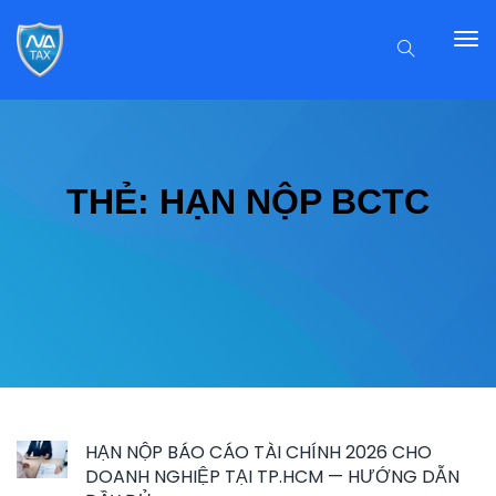
THẺ:
HẠN NỘP BCTC
HẠN NỘP BÁO CÁO TÀI CHÍNH 2026 CHO
DOANH NGHIỆP TẠI TP.HCM — HƯỚNG DẪN