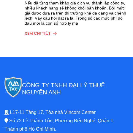
Nếu đã từng tham khảo giá dịch vụ thành lập công ty,
nhiều khách hàng sẽ không khỏi băn khoăn. Bởi mức
giá được đưa ra trên thị trường khá đa dạng và chênh
lệch. Vậy câu hỏi đặt ra là: Trong số các mức phí đó
đâu mới là con số hợp lý mà
XEM CHI TIẾT
CÔNG TY TNHH ĐẠI LÝ THUẾ
NGUYÊN ANH
L17-11 Tầng 17, Tòa nhà Vincom Center
Số 72 Lê Thánh Tôn, Phường Bến Nghé, Quận 1,
Thành phố Hồ Chí Minh.