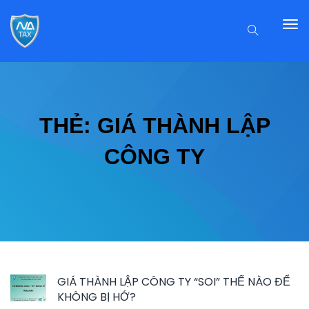
THẺ:
GIÁ THÀNH LẬP
CÔNG TY
GIÁ THÀNH LẬP CÔNG TY “SOI” THẾ NÀO ĐỂ
KHÔNG BỊ HỚ?