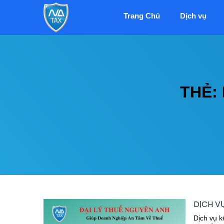
Trang Chủ
Dịch vụ
THẺ:
DỊCH V
Dịch vụ k