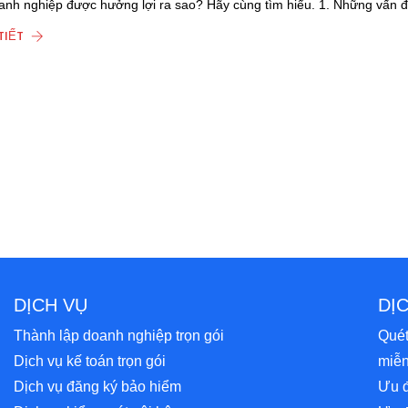
anh nghiệp được hưởng lợi ra sao? Hãy cùng tìm hiểu. 1. Những vấn 
TIẾT
DỊCH VỤ
DỊ
Thành lập doanh nghiệp trọn gói
Quét
Dịch vụ kế toán trọn gói
miễn
Dịch vụ đăng ký bảo hiểm
Ưu đ