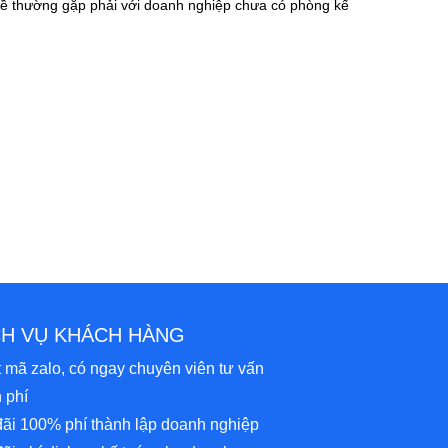
đề thường gặp phải với doanh nghiệp chưa có phòng kế
CH VỤ KHÁCH HÀNG
 mã zalo, có ngay chuyên viên tư vấn
 phí
ãi 100% phí thành lập doanh nghiệp