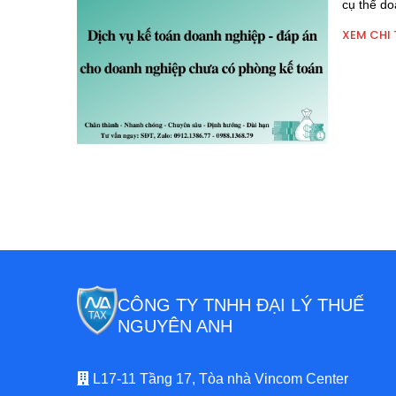
cụ thể do
XEM CHI 
CÔNG TY TNHH ĐẠI LÝ THUẾ
NGUYÊN ANH
L17-11 Tầng 17, Tòa nhà Vincom Center