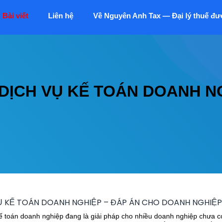
Bài viết
Liên hệ
Về Nguyên Anh Tax — Đại lý thuế đư
DỊCH VỤ KẾ TOÁN DOANH N
Ụ KẾ TOÁN DOANH NGHIỆP – ĐÁP ÁN CHO DOANH NGHIỆ
ế toán doanh nghiệp đang là giải pháp cho nhiều doanh nghiệp chưa c