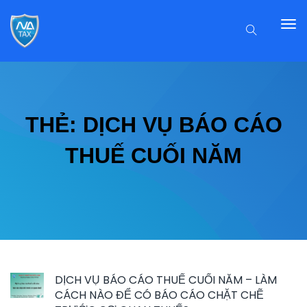
THẺ:
DỊCH VỤ BÁO CÁO
THUẾ CUỐI NĂM
DỊCH VỤ BÁO CÁO THUẾ CUỐI NĂM – LÀM
CÁCH NÀO ĐỂ CÓ BÁO CÁO CHẶT CHẼ