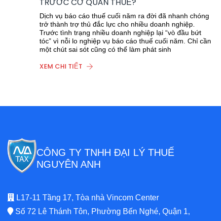
TRƯỚC CƠ QUAN THUẾ?
Dịch vụ báo cáo thuế cuối năm ra đời đã nhanh chóng
trở thành trợ thủ đắc lực cho nhiều doanh nghiệp.
Trước tình trạng nhiều doanh nghiệp lại “vò đầu bứt
tóc” vì nỗi lo nghiệp vụ báo cáo thuế cuối năm. Chỉ cần
một chút sai sót cũng có thể làm phát sinh
XEM CHI TIẾT
CÔNG TY TNHH ĐẠI LÝ THUẾ
NGUYÊN ANH
L17-11 Tầng 17, Tòa nhà Vincom Center
Số 72 Lê Thánh Tôn, Phường Bến Nghé, Quận 1,