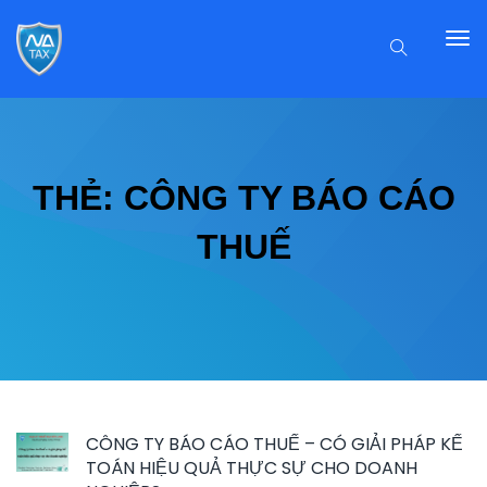
THẺ:
CÔNG TY BÁO CÁO
THUẾ
CÔNG TY BÁO CÁO THUẾ – CÓ GIẢI PHÁP KẾ
TOÁN HIỆU QUẢ THỰC SỰ CHO DOANH