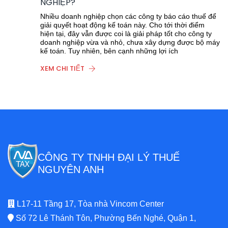
NGHIỆP?
Nhiều doanh nghiệp chọn các công ty báo cáo thuế để
giải quyết hoạt động kế toán này. Cho tới thời điểm
hiện tại, đây vẫn được coi là giải pháp tốt cho công ty
doanh nghiệp vừa và nhỏ, chưa xây dựng được bộ máy
kế toán. Tuy nhiên, bên cạnh những lợi ích
XEM CHI TIẾT
CÔNG TY TNHH ĐẠI LÝ THUẾ
NGUYÊN ANH
L17-11 Tầng 17, Tòa nhà Vincom Center
Số 72 Lê Thánh Tôn, Phường Bến Nghé, Quận 1,