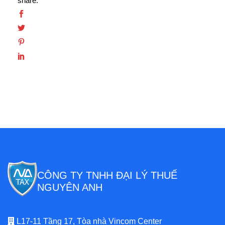
share:
CÔNG TY TNHH ĐẠI LÝ THUẾ
NGUYÊN ANH
L17-11 Tầng 17, Tòa nhà Vincom Center